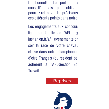
traditionnelle. Le port du casque est
conseillé mais pas obligatoire. (Vous
pourrez retrouver les précisions concernant
ces différents points dans notre règlement.
Les engagements aux concours se font en
ligne sur le site de l'AFL :
www.cheval-
lusitanien.fr/afl_evenements.php
soit la race de votre cheval.
classé dans notre championnat, il convient
d’être Français (ou résident permanent) et
adhérent à l’AFL-Section Equitation de
Travail.
Reprises